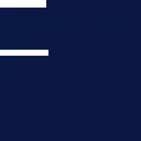
Gönder
Feedback
Help us help you better! Feel free to leave us any additional feedback.
How do you rate our support?
Solved
Not solved
Email chat history
Send
Done