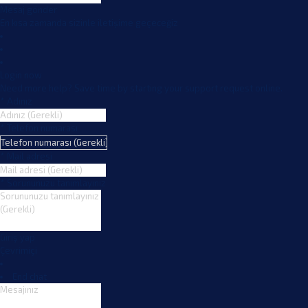
Mesaj gönder
En kısa zamanda sizinle iletişime geçeceğiz
Login now
Need more help?
Save time by starting your support request online.
*
Adınız
*
Telefon numarası
*
Mail adresi
*
Sorununuzu tanımlayınız
Giriş yap
Çevrimiçi
End chat