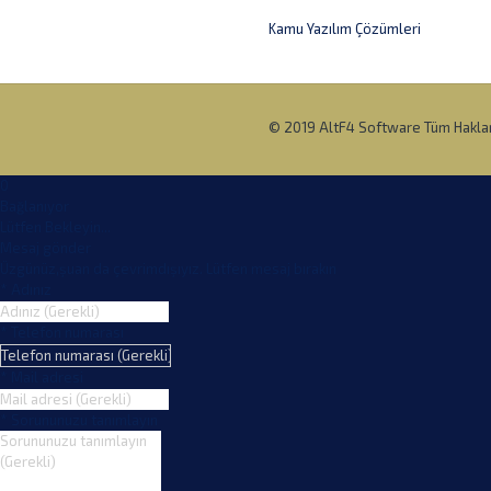
Kamu Yazılım Çözümleri
© 2019 AltF4 Software Tüm Hakları 
0
Bağlanıyor
Lütfen Bekleyin...
Mesaj gönder
Üzgünüz,şuan da çevrimdışıyız. Lütfen mesaj bırakın
*
Adınız
*
Telefon numarası
*
Mail adresi
*
Sorununuzu tanımlayın