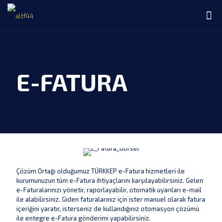
E-FATURA
Çözüm Ortağı olduğumuz TÜRKKEP e-Fatura hizmetleri ile
kurumunuzun tüm e-Fatura ihtiyaçlarını karşılayabilirsiniz. Gelen
e-Faturalarınızı yönetir, raporlayabilir, otomatik uyarıları e-mail
ile alabilirsiniz. Giden faturalarınız için ister manuel olarak fatura
içeriğini yaratır, isterseniz de kullandığınız otomasyon çözümü
ile entegre e-Fatura gönderimi yapabilirsiniz.