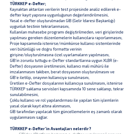
TÜRKKEP e-Defter;
Kaynaktan aktarılan verilerin test projesinde analiz edilerek e-
defter kayıt yapısına uygunluğunun değerlendirilmesini,
Yasal e-defter oluşturulmadan GİB (Gelir İdaresi Başkanlığı)
uygunluk testinin tekrarlanmasını,
Kullanılan muhasebe programı değiştirilmeden, veri girişlerinde
yapılması gereken düzenlemelerin kullanıcılara raporlanmasını,
Proje kapsamında istenirse/mümkünse kullanıcı sistemlerinde
veri bütünlüğü ve doğru formatta verinin
girişine/oluşturulmasına özel uyarlamaların yapılmasını,
GİB’in zorunlu tuttuğu e-Defter standartlarına uygun XLBR (e-
Defter) dosyasının üretilmesini, kullanıcı mali mühürü ile
imzalanmasını takiben, berat dosyasının oluşturulmasını ve
GİB’e iletilip, onayının kullanıcıya sunulmasını,
Üretilen e-Defter dosyalarının kullanıcıya sunulmasını, istenirse
TÜRKKEP saklama servisleri kapsamında 10 sene saklanıp, tekrar
sunulabilmesini,
Çoklu kullanıcı ve rol yapılandırması ile yapılan tüm işlemlerin
yasal olarak kayıt altına alınmasını,
GİB tarafından yapılacak tüm güncellemelerin eş zamanlı olarak
uygulanmasını sağlar.
TÜRKKEP e-Defter’in Avantajları nelerdir?